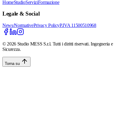
Home
Studio
Servizi
Formazione
Legale & Social
News/Normative
Privacy Policy
P.IVA 11500510968
©
2026
Studio MESS S.r.l. Tutti i diritti riservati. Ingegneria e
Sicurezza.
Torna su