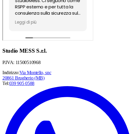
Studio MESS S.r.l.
P.IVA: 11500510968
Indirizzo:
Via Montello, snc
20861 Brugherio (MB)
Tel:
039 905 0588