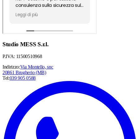
Studio MESS S.r.l.
P.IVA: 11500510968
Indirizzo:
Via Montello, snc
20861 Brugherio (MB)
Tel:
039 905 0588